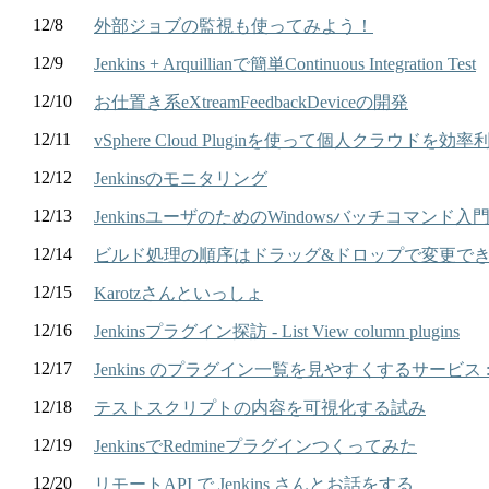
12/8
外部ジョブの監視も使ってみよう！
12/9
Jenkins + Arquillianで簡単Continuous Integration Test
12/10
お仕置き系eXtreamFeedbackDeviceの開発
12/11
vSphere Cloud Pluginを使って個人クラウドを効率
12/12
Jenkinsのモニタリング
12/13
JenkinsユーザのためのWindowsバッチコマンド入
12/14
ビルド処理の順序はドラッグ&ドロップで変更で
12/15
Karotzさんといっしょ
12/16
Jenkinsプラグイン探訪 - List View column plugins
12/17
Jenkins のプラグイン一覧を見やすくするサービス : Jenki
12/18
テストスクリプトの内容を可視化する試み
12/19
JenkinsでRedmineプラグインつくってみた
12/20
リモートAPI で Jenkins さんとお話をする