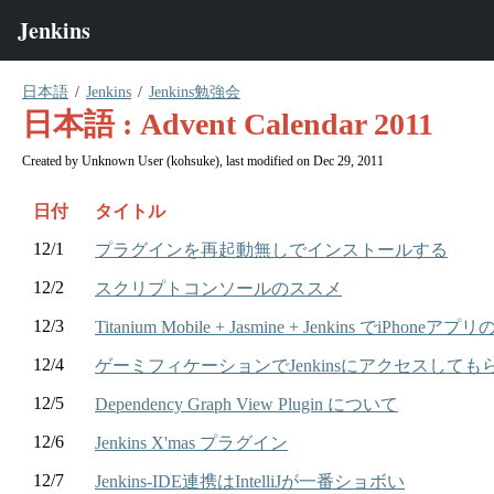
日本語
Jenkins
Jenkins勉強会
日本語 : Advent Calendar 2011
Created by
Unknown User (kohsuke)
, last modified on Dec 29, 2011
日付
タイトル
12/1
プラグインを再起動無しでインストールする
12/2
スクリプトコンソールのススメ
12/3
Titanium Mobile + Jasmine + Jenkins でi
12/4
ゲーミフィケーションでJenkinsにアクセスしても
12/5
Dependency Graph View Plugin について
12/6
Jenkins X'mas プラグイン
12/7
Jenkins-IDE連携はIntelliJが一番ショボい